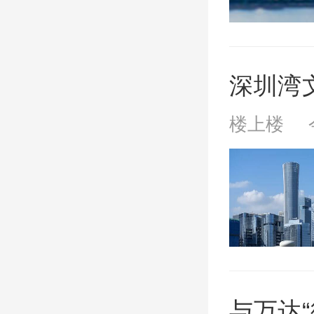
深圳湾文
楼上楼 
与万达