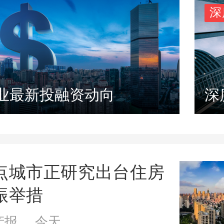
深
业最新投融资动向
深
点城市正研究出台住房
振举措
产报 今天