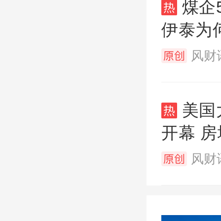
煤企
伊泰为
风财讯
美国
开幕 
风财讯