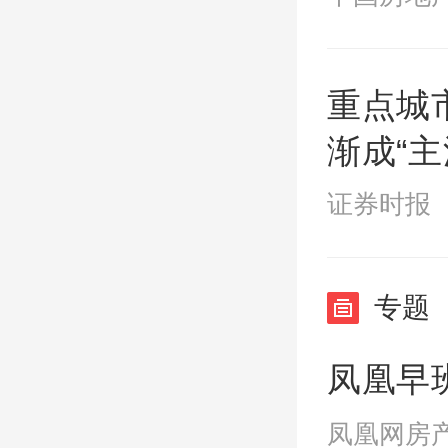
重点城
渐成“主
证券时报 2
专题
凤凰早班
凤凰网房产 