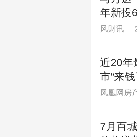
年新投
风财讯 20
近20
市“来钱
凤凰网房产 
7月百