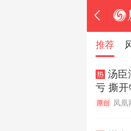
推荐
汤臣
亏 撕开
凤凰网